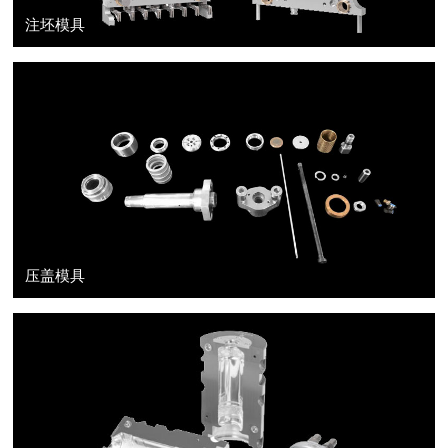
注坯模具
压盖模具